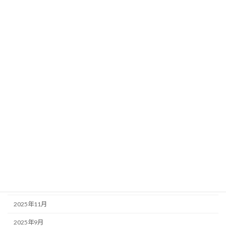
活動紹介動画⑤
活動紹介
2024年7月6日
カテゴリー
お知らせ
活動紹介
アーカイブ
2026年6月
2026年4月
2026年1月
2025年11月
2025年9月